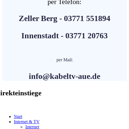
per Telefon:
Zeller Berg - 03771 551894
Innenstadt - 03771 20763
per Mail:
info@kabeltv-aue.de
irekteinstiege
Start
Internet & TV
Internet