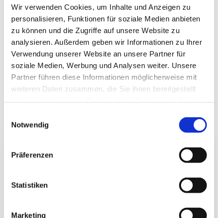
Wir verwenden Cookies, um Inhalte und Anzeigen zu
personalisieren, Funktionen für soziale Medien anbieten
300 Mbit/s
zu können und die Zugriffe auf unsere Website zu
analysieren. Außerdem geben wir Informationen zu Ihrer
Was bedeutet 300 Mbit/s im
Verwendung unserer Website an unsere Partner für
Alltag?
soziale Medien, Werbung und Analysen weiter. Unsere
Partner führen diese Informationen möglicherweise mit
Mit einer Geschwindigkeit von
300 Mbit/s
lassen sich
weiteren Daten zusammen, die Sie ihnen bereitgestellt
viele Inhalte in kürzester Zeit laden – ideal für
haben oder die sie im Rahmen Ihrer Nutzung der Dienste
Streaming, Surfen, Homeoffice und mehr.
gesammelt haben.
Einwilligungsauswahl
Notwendig
Präferenzen
WEBSITE
Statistiken
2 MB
52 ms
Marketing